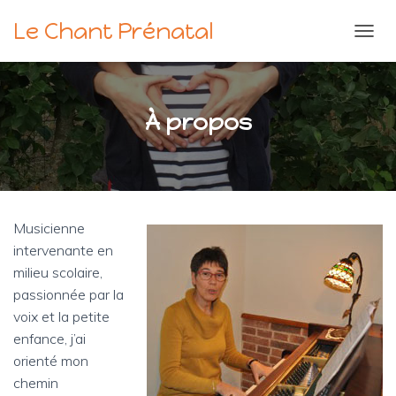
Le Chant Prénatal
O
U
V
R
I
À propos
R
/
F
E
R
M
Musicienne
E
R
intervenante en
L
milieu scolaire,
A
passionnée par la
N
A
voix et la petite
V
enfance, j’ai
I
orienté mon
G
chemin
A